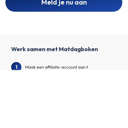
Meld je nu aan
Werk samen met Matdagboken
1
Maak een affiliate-account aan
2
Verrijk je profiel en creëer je eigen kanaal.
3
We bekijken je profiel en kanaal.
Doorzoek onze adverteerdersgids om
4
Matdagboken en andere interessante
adverteerders te vinden.