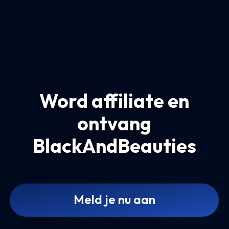
Word affiliate en
ontvang
BlackAndBeauties
Meld je nu aan