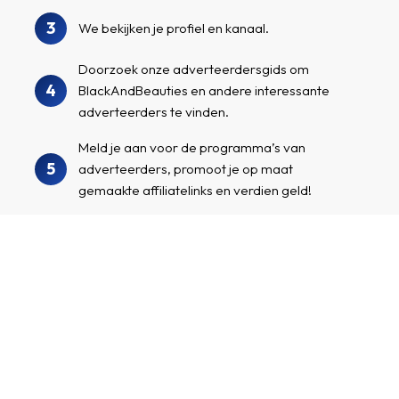
3
We bekijken je profiel en kanaal.
Doorzoek onze adverteerdersgids om
4
BlackAndBeauties en andere interessante
adverteerders te vinden.
Meld je aan voor de programma’s van
5
adverteerders, promoot je op maat
gemaakte affiliatelinks en verdien geld!
Maak een affiliate-account aan
Ik beheer een kanaal met veel volgers/bezoekers en
wil geld verdienen door interessante adverteerders en
hun producten te promoten.
Voor- en achternaam