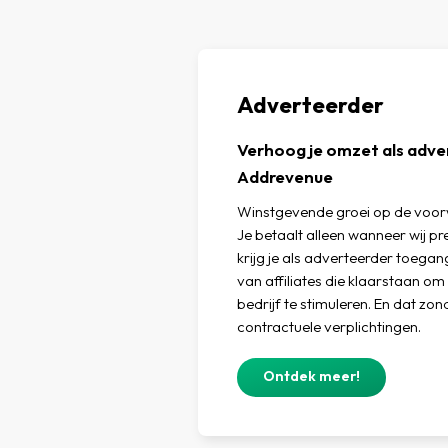
Adverteerder
Verhoog je omzet als adv
Addrevenue
Winstgevende groei op de voorw
Je betaalt alleen wanneer wij p
krijg je als adverteerder toegan
van affiliates die klaarstaan o
bedrijf te stimuleren. En dat zo
contractuele verplichtingen.
Ontdek meer!