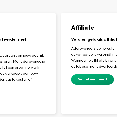
Affiliate
erteerder met
Verdien geld als affil
Addrevenue is een prestat
adverteerders verbindt met
aarden van jouw bedrijf.
Wanneer je affiliate bij ons
resteren. Met addrevenue.io
database met adverteerde
g tot een groot netwerk
m de verkoop voor jouw
Vertel me meer!
nder vaste kosten of