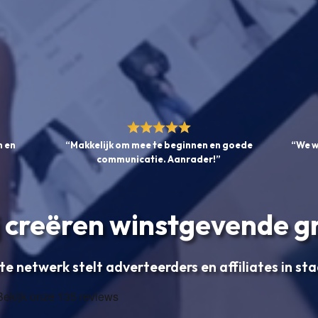
 en
“Makkelijk om mee te beginnen en goede
“We w
communicatie. Aanrader!”
 creëren winstgevende g
te netwerk stelt adverteerders en affiliates in st