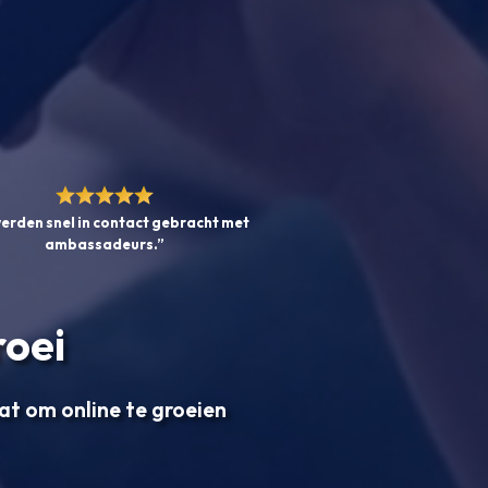
erden snel in contact gebracht met
ambassadeurs.”
roei
aat om online te groeien