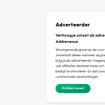
Adverteerder
Verhoog je omzet als adv
Addrevenue
Winstgevende groei op de voorw
Je betaalt alleen wanneer wij p
krijg je als adverteerder toegan
van affiliates die klaarstaan o
bedrijf te stimuleren. En dat zo
contractuele verplichtingen.
Ontdek meer!