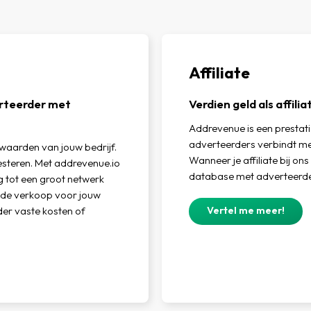
Affiliate
erteerder met
Verdien geld als affil
Addrevenue is een prestat
adverteerders verbindt met
aarden van jouw bedrijf.
Wanneer je affiliate bij ons
resteren. Met addrevenue.io
database met adverteerde
g tot een groot netwerk
m de verkoop voor jouw
Vertel me meer!
nder vaste kosten of