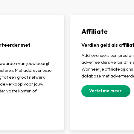
Affiliate
erteerder met
Verdien geld als affil
Addrevenue is een prestat
adverteerders verbindt met
aarden van jouw bedrijf.
Wanneer je affiliate bij ons
resteren. Met addrevenue.io
database met adverteerde
g tot een groot netwerk
m de verkoop voor jouw
Vertel me meer!
nder vaste kosten of