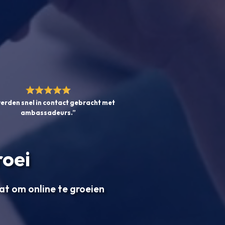
erden snel in contact gebracht met
ambassadeurs.”
roei
aat om online te groeien