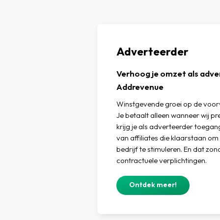
Adverteerder
Verhoog je omzet als adv
Addrevenue
Winstgevende groei op de voorw
Je betaalt alleen wanneer wij p
krijg je als adverteerder toegan
van affiliates die klaarstaan o
bedrijf te stimuleren. En dat zo
contractuele verplichtingen.
Ontdek meer!