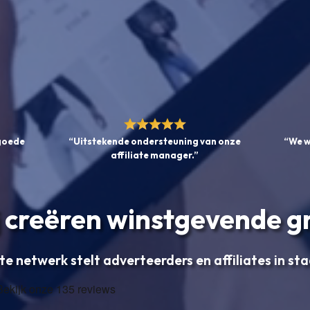
 goede
“Uitstekende ondersteuning van onze
“We w
affiliate manager.”
 creëren winstgevende g
te netwerk stelt adverteerders en affiliates in st