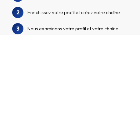
2
Enrichissez votre profil et créez votre chaîne
3
Nous examinons votre profil et votre chaîne.
Recherchez dans notre répertoire
4
d'annonceurs pour trouver MyHomelando et
d'autres annonceurs intéressants
Postulez aux programmes d'annonceurs,
commencez à promouvoir vos liens
5
d'affiliation personnalisés et gagnez de
l'argent !
Créer un compte affilié
Je gère une chaîne avec de nombreux