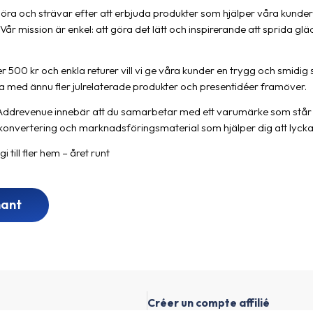
 göra och strävar efter att erbjuda produkter som hjälper våra kunde
år mission är enkel: att göra det lätt och inspirerande att sprida g
r 500 kr och enkla returer vill vi ge våra kunder en trygg och smidi
ka med ännu fler julrelaterade produkter och presentidéer framöver.
via Addrevenue innebär att du samarbetar med ett varumärke som står fö
a konvertering och marknadsföringsmaterial som hjälper dig att lycka
 till fler hem – året runt
nant
Créer un compte affilié