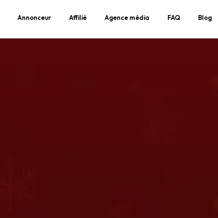
Annonceur
Affilié
Agence média
FAQ
Blog