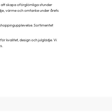
r att skapa oförglömliga stunder
lädje, värme och omtanke under årets
g shoppingupplevelse. Sortimentet
r kvalitet, design och julglädje. Vi
s.