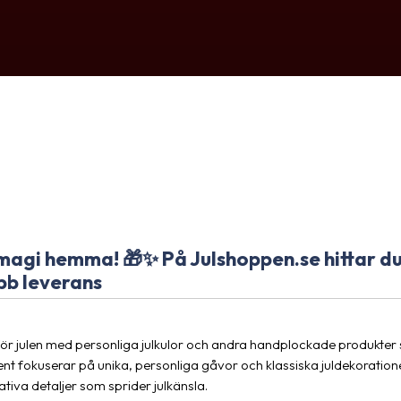
magi hemma! 🎁✨ På Julshoppen.se hittar du 
bb leverans
för julen med personliga julkulor och andra handplockade produkter
ent fokuserar på unika, personliga gåvor och klassiska juldekorationer
tiva detaljer som sprider julkänsla.