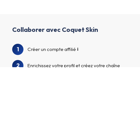
Collaborer avec Coquet Skin
1
Créer un compte affilié
2
Enrichissez votre profil et créez votre chaîne
3
Nous examinons votre profil et votre chaîne.
Recherchez dans notre répertoire
4
d'annonceurs pour trouver Coquet Skin et
d'autres annonceurs intéressants
Postulez aux programmes d'annonceurs,
commencez à promouvoir vos liens
5
d'affiliation personnalisés et gagnez de