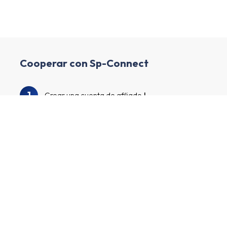
Cooperar con Sp-Connect
1
Crear una cuenta de afiliado
2
Enriquece tu perfil y crea tu canal
3
Auditaremos tu perfil y canal.
Explora nuestro catálogo de anunciantes para
4
encontrar Sp-Connect y otros anunciantes
¡Apúntate a los programas de anunciantes,
5
comienza a comercializar tus enlaces de