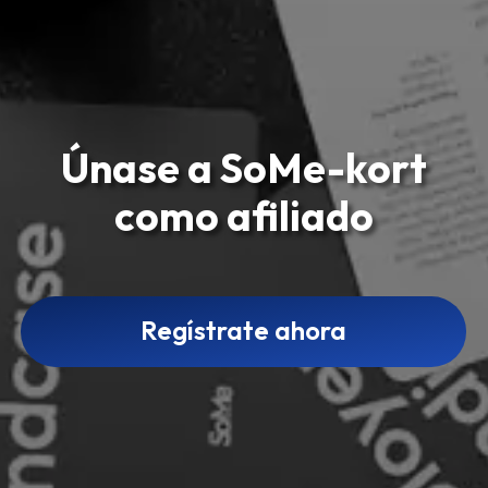
Únase a SoMe-kort
como afiliado
Regístrate ahora