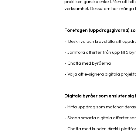
praktiken ganska enkelt. Men att hitt
verksamhet. Dessutom har många föret
Företagen (uppdragsgivarna) som
- Beskriva och kravställa sitt uppd
- Jämföra offerter från upp till 5 by
- Chatta med byråerna
- Välja att e-signera digitala projek
Digitala byråer som ansluter sig t
- Hitta uppdrag som matchar deras p
- Skapa smarta digitala offerter so
- Chatta med kunden direkt i plattfo