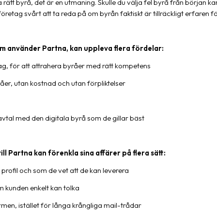
a rätt byrå, det är en utmaning. Skulle du välja fel byrå från början ka
ag svårt att ta reda på om byrån faktiskt är tillräckligt erfaren för
 använder Partna, kan uppleva flera fördelar:
rag, för att attrahera byråer med rätt kompetens
råer, utan kostnad och utan förpliktelser
tavtal med den digitala byrå som de gillar bäst
ill Partna kan förenkla sina affärer på flera sätt:
rofil och som de vet att de kan leverera
m kunden enkelt kan tolka
rmen, istället för långa krångliga mail-trådar