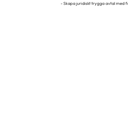
- Skapa juridiskt trygga avtal med fä
Du är välkommen att samarbeta med
göra är att beskriva sitt behov och 
Regístrate ahora
Cooperar con Partna
1
Crear una cuenta de afiliado