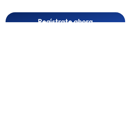
Regístrate ahora
Cooperar con Mylky
1
Crear una cuenta de afiliado
2
Enriquece tu perfil y crea tu canal
3
Auditaremos tu perfil y canal.