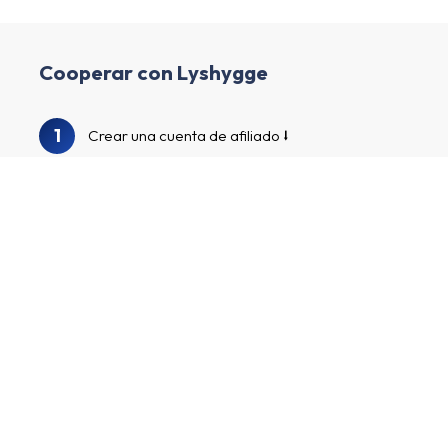
Cooperar con Lyshygge
1
Crear una cuenta de afiliado
2
Enriquece tu perfil y crea tu canal
3
Auditaremos tu perfil y canal.
Explora nuestro catálogo de anunciantes para
4
encontrar Lyshygge y otros anunciantes
¡Apúntate a los programas de anunciantes,
5
comienza a comercializar tus enlaces de
afiliados personalizados y gana dinero!