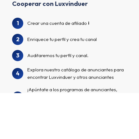
Cooperar con Luxvinduer
1
Crear una cuenta de afiliado
2
Enriquece tu perfil y crea tu canal
3
Auditaremos tu perfil y canal.
Explora nuestro catálogo de anunciantes para
4
encontrar Luxvinduer y otros anunciantes
¡Apúntate a los programas de anunciantes,
5
comienza a comercializar tus enlaces de
afiliados personalizados y gana dinero!
Crear una cuenta de afiliado