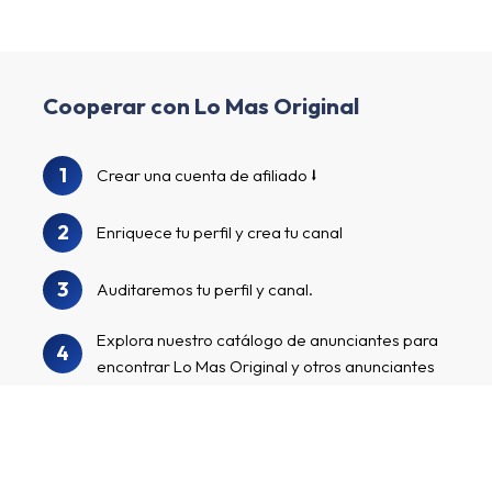
Cooperar con Lo Mas Original
1
Crear una cuenta de afiliado
2
Enriquece tu perfil y crea tu canal
3
Auditaremos tu perfil y canal.
Explora nuestro catálogo de anunciantes para
4
encontrar Lo Mas Original y otros anunciantes
¡Apúntate a los programas de anunciantes,
5
comienza a comercializar tus enlaces de
afiliados personalizados y gana dinero!