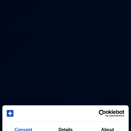
Consent
Details
About