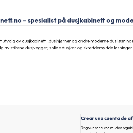
inett.no – spesialist på dusjkabinett og mod
rt utvalg av dusjkabinett, ,dusjhjørner og andre moderne dusjløsning
valg av stilrene dusjvegger, solide dusjkar og skreddersydde løsning
Crear una cuenta de af
Tengo un canal con muchos seguid