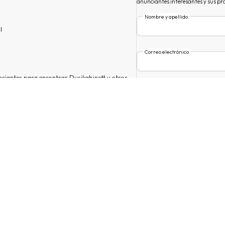
anunciantes interesantes y sus pr
Nombre y apellido
l
Correo electrónico
nciantes para encontrar Dusjkabinett y otros
Mercado principal
unciantes, comienza a comercializar tus
os y gana dinero!
Al enviar, acepto los
términos de
addrevenue.io.
This site is protected by reCAPTCHA and