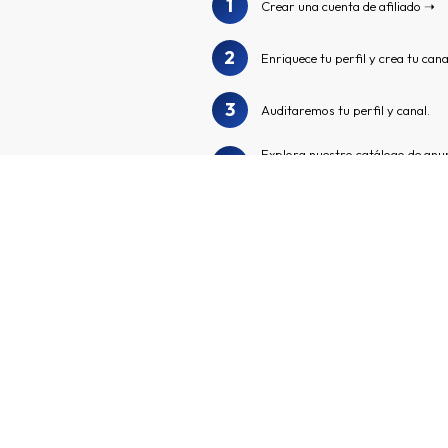
1
Crear una cuenta de afiliado
2
Enriquece tu perfil y crea tu cana
3
Auditaremos tu perfil y canal.
Explora nuestro catálogo de anu
4
anunciantes
¡Apúntate a los programas de an
5
enlaces de afiliados personalizad