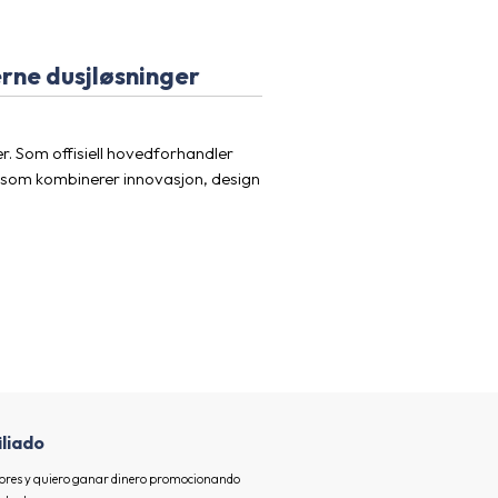
erne dusjløsninger
er. Som offisiell hovedforhandler
er som kombinerer innovasjon, design
iliado
ores y quiero ganar dinero promocionando