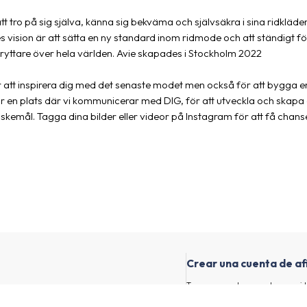
att tro på sig själva, känna sig bekväma och självsäkra i sina ridkläde
es vision är att sätta en ny standard inom ridmode och att ständigt f
ryttare över hela världen. Avie skapades i Stockholm 2022
r att inspirera dig med det senaste modet men också för att bygga 
är en plats där vi kommunicerar med DIG, för att utveckla och skapa
kemål. Tagga dina bilder eller videor på Instagram för att få chanse
Crear una cuenta de af
Tengo un canal con muchos seguid
anunciantes interesantes y sus pr