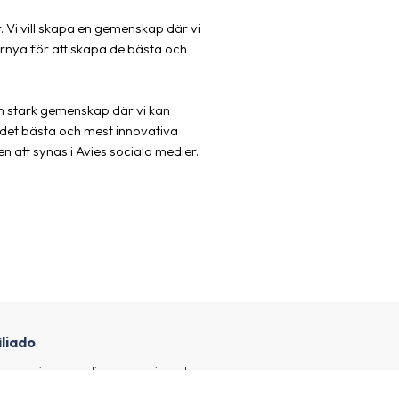
r. Vi vill skapa en gemenskap där vi
örnya för att skapa de bästa och
en stark gemenskap där vi kan
 det bästa och mest innovativa
n att synas i Avies sociala medier.
iliado
ores y quiero ganar dinero promocionando
oductos.