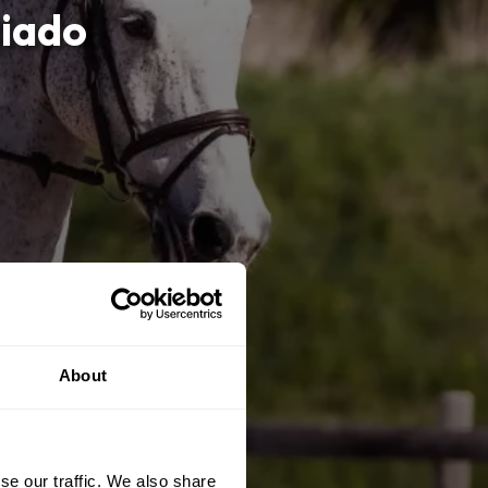
liado
About
se our traffic. We also share