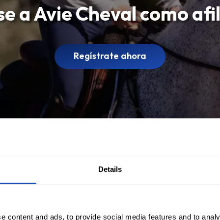
e a Avie Cheval como afi
Regístrate ahora
Details
e content and ads, to provide social media features and to analy