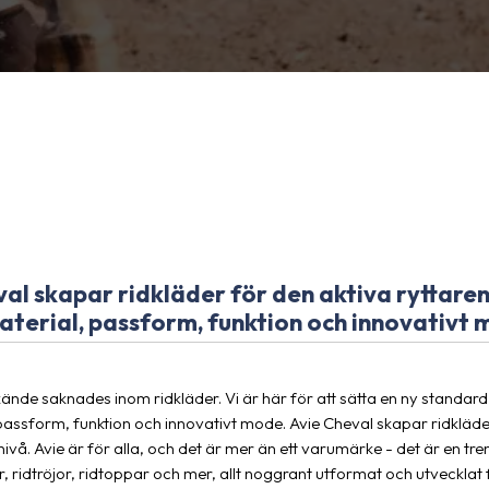
al skapar ridkläder för den aktiva ryttaren
aterial, passform, funktion och innovativt 
nde saknades inom ridkläder. Vi är här för att sätta en ny standar
passform, funktion och innovativt mode. Avie Cheval skapar ridkläder
ivå. Avie är för alla, och det är mer än ett varumärke - det är en trend
, ridtröjor, ridtoppar och mer, allt noggrant utformat och utvecklat f