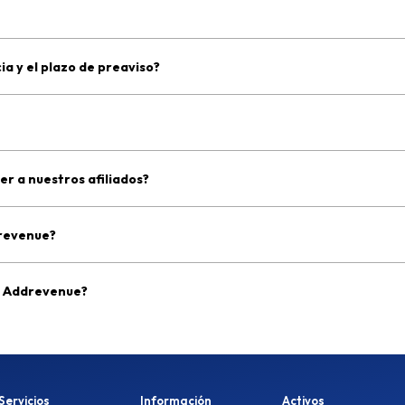
a y el plazo de preaviso?
r a nuestros afiliados?
drevenue?
e Addrevenue?
Servicios
Información
Activos