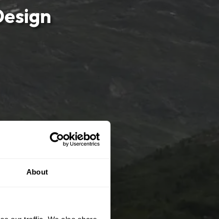
Design
About