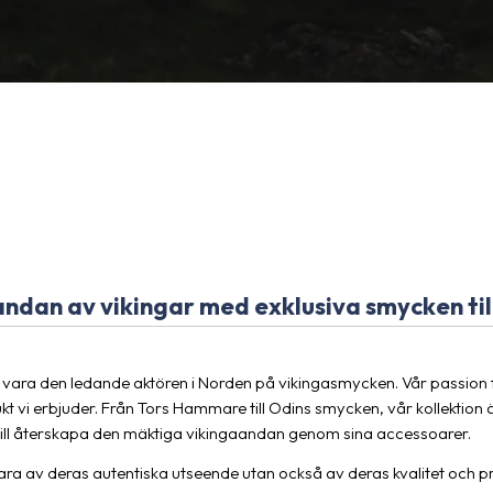
ndan av vikingar med exklusiva smycken till
tt vara den ledande aktören i Norden på vikingasmycken. Vår passion f
dukt vi erbjuder. Från Tors Hammare till Odins smycken, vår kollektion
 vill återskapa den mäktiga vikingaandan genom sina accessoarer.
a av deras autentiska utseende utan också av deras kvalitet och pris