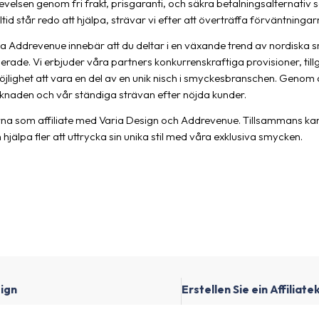
velsen genom fri frakt, prisgaranti, och säkra betalningsalternati
id står redo att hjälpa, strävar vi efter att överträffa förväntningar
s via Addrevenue innebär att du deltar i en växande trend av nordisk
rade. Vi erbjuder våra partners konkurrenskraftiga provisioner, tillgå
lighet att vara en del av en unik nisch i smyckesbranschen. Genom
knaden och vår ständiga strävan efter nöjda kunder.
na som affiliate med Varia Design och Addrevenue. Tillsammans kan
h hjälpa fler att uttrycka sin unika stil med våra exklusiva smycken.
ign
Erstellen Sie ein Affiliat
Ich betreibe einen Kanal mit vielen F