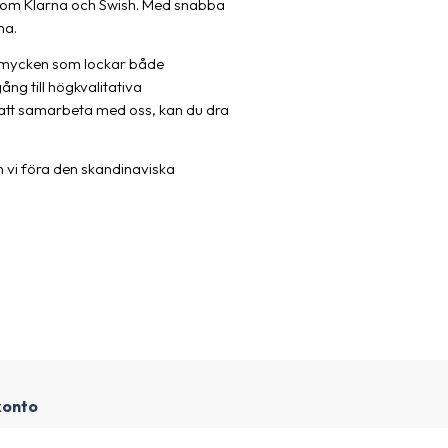
v som Klarna och Swish. Med snabba
na.
a smycken som lockar både
ng till högkvalitativa
 att samarbeta med oss, kan du dra
 vi föra den skandinaviska
ekonto
ollowern/Besuchern und möchte Geld verdienen,