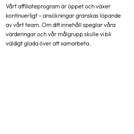
Vårt affiliateprogram är öppet och växer
kontinuerligt – ansökningar granskas löpande
av vårt team. Om ditt innehåll speglar våra
värderingar och vår målgrupp skulle vi bli
väldigt glada över att samarbeta.
Gå med idag och bli en del av Najells exklusiva
affiliate-community – stärk föräldrar, bygg
kreativa samarbeten och väx tillsammans med
oss.
Jetzt registrieren