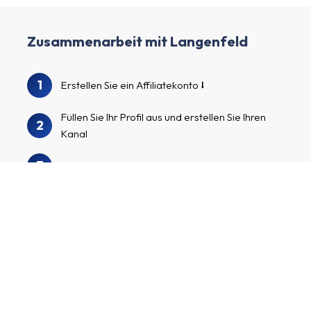
Zusammenarbeit mit Langenfeld
1
Erstellen Sie ein Affiliatekonto
Füllen Sie Ihr Profil aus und erstellen Sie Ihren
2
Kanal
3
Wir überprüfen Ihr Profil und Ihren Kanal.
Durchsuchen Sie unser Advertiserverzeichnis,
4
um Langenfeld und andere spannende
Advertiser zu finden
Bewerben Sie sich für die
Advertiserprogramme, beginnen Sie mit der
5
Werbung für Ihre individuellen Affiliate-Links
und verdienen Sie Geld!