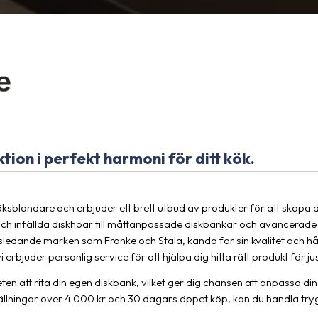
ktion i perfekt harmoni för ditt kök.
köksblandare och erbjuder ett brett utbud av produkter för att skapa
och infällda diskhoar till måttanpassade diskbänkar och avancerade 
edande märken som Franke och Stala, kända för sin kvalitet och hål
i erbjuder personlig service för att hjälpa dig hitta rätt produkt för jus
eten att rita din egen diskbänk, vilket ger dig chansen att anpassa di
tällningar över 4 000 kr och 30 dagars öppet köp, kan du handla try