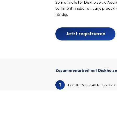
Som affiliate för Diskho.se via Addr
sortiment innebär att varje produkt
för dig.
Jetzt registrieren
Zusammenarbeit mit Diskho.s
1
Erstellen Sie ein Affiliatekonto
2
Füllen Sie Ihr Profil aus und erste
3
Wir überprüfen Ihr Profil und Ihr