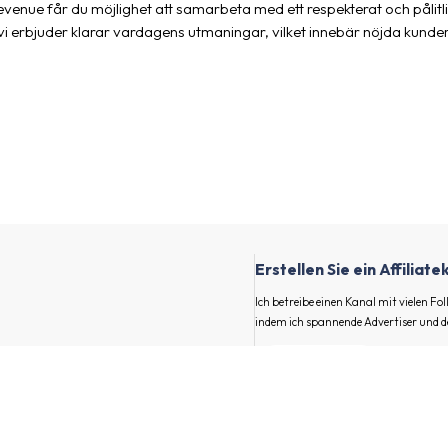
evenue får du möjlighet att samarbeta med ett respekterat och pålitl
 vi erbjuder klarar vardagens utmaningar, vilket innebär nöjda kunde
e
Erstellen Sie ein Affiliat
Ich betreibe einen Kanal mit vielen F
indem ich spannende Advertiser und d
Vor- und Nachname
llen Sie Ihren Kanal
E-Mail
en Kanal.