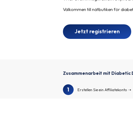
Välkommen till nätbutiken för diabet
Jetzt registrieren
Zusammenarbeit mit Diabetic 
1
Erstellen Sie ein Affiliatekonto
2
Füllen Sie Ihr Profil aus und erste
3
Wir überprüfen Ihr Profil und Ihr