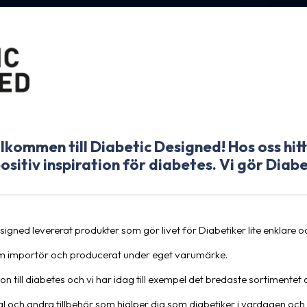
lkommen till Diabetic Designed! Hos oss hit
sitiv inspiration för diabetes. Vi gör Diabe
igned levererat produkter som gör livet för Diabetiker lite enklare 
om importör och producerat under eget varumärke.
 till diabetes och vi har idag till exempel det bredaste sortimentet
ral och andra tillbehör som hjälper dig som diabetiker i vardagen och