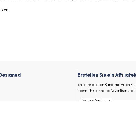
iker!
Designed
Erstellen Sie ein Affiliat
Ich betreibe einen Kanal mit vielen F
indem ich spannende Advertiser und d
Vor- und Nachname
llen Sie Ihren Kanal
E-Mail
en Kanal.