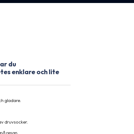
tar du
tes enklare och lite
och gladare.
 av druvsocker.
 på resan.