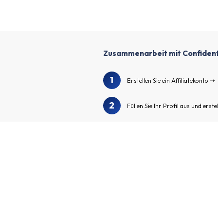
Zusammenarbeit mit Confiden
1
Erstellen Sie ein Affiliatekonto
2
Füllen Sie Ihr Profil aus und erste
3
Wir überprüfen Ihr Profil und Ihr
Durchsuchen Sie unser Advertise
4
andere spannende Advertiser zu 
Bewerben Sie sich für die Adver
5
Werbung für Ihre individuellen Af