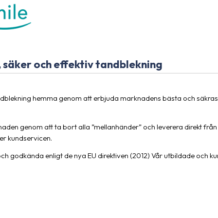
, säker och effektiv tandblekning
ndblekning hemma genom att erbjuda marknadens bästa och säkraste 
aden genom att ta bort alla ”mellanhänder” och leverera direkt från f
ler kundservicen.
och godkända enligt de nya EU direktiven (2012) Vår utbildade och kunn