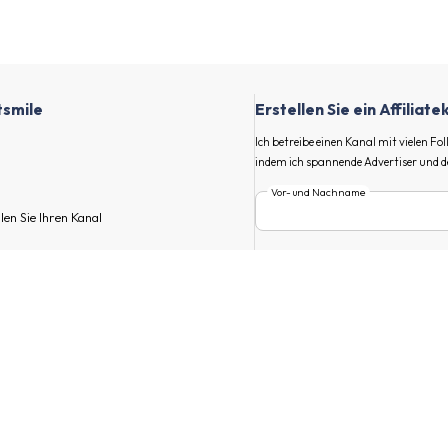
tsmile
Erstellen Sie ein Affiliat
Ich betreibe einen Kanal mit vielen F
indem ich spannende Advertiser und d
Vor- und Nachname
llen Sie Ihren Kanal
E-Mail
en Kanal.
rverzeichnis, um Confidentsmile und
finden
Hauptmarkt
tiserprogramme, beginnen Sie mit der
filiate-Links und verdienen Sie Geld!