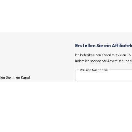
Erstellen Sie ein Affiliat
Ich betreibe einen Kanal mit vielen F
indem ich spannende Advertiser und d
Vor- und Nachname
llen Sie Ihren Kanal
E-Mail
en Kanal.
rverzeichnis, um air-Q und andere
Hauptmarkt
tiserprogramme, beginnen Sie mit der
filiate-Links und verdienen Sie Geld!