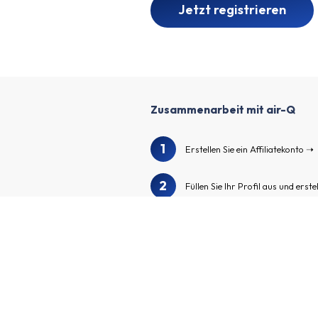
Jetzt registrieren
Zusammenarbeit mit air-Q
1
Erstellen Sie ein Affiliatekonto
2
Füllen Sie Ihr Profil aus und erste
3
Wir überprüfen Ihr Profil und Ihr
Durchsuchen Sie unser Advertise
4
spannende Advertiser zu finden
Bewerben Sie sich für die Adver
5
Werbung für Ihre individuellen Af