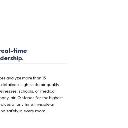
 real-time
dership.
ices analyze more than 15
etailed insights into air quality
usinesses, schools, or medical
any, air-Q stands for the highest
ues at any time. Invisible air
and safety in every room.