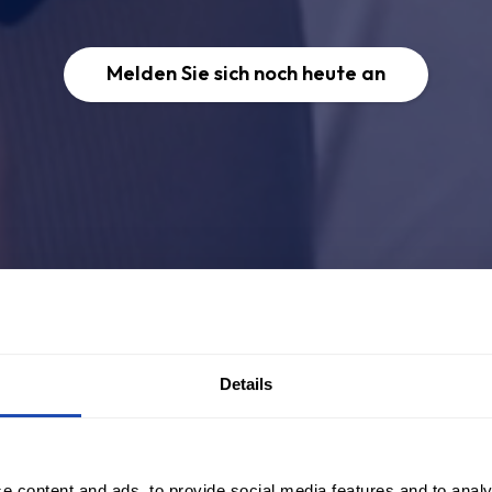
Melden Sie sich noch heute an
Details
e content and ads, to provide social media features and to analy