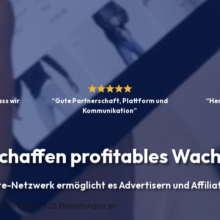
ass wir
“Gute Partnerschaft, Plattform und
“Her
Kommunikation”
schaffen profitables Wac
ate-Netzwerk ermöglicht es Advertisern und Affilia