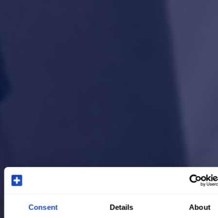
Consent
Details
About