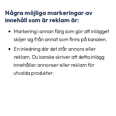
Några möjliga markeringar av
innehåll som är reklam är:
Markering i annan färg som gör att inlägget
skiljer sig från annat som finns på kanalen.
En inledning där det står annons eller
reklam. Du kanske skriver att detta inlägg
innehåller annonser eller reklam för
utvalda produkter.
Reklammarkering ska vara tydlig. Den bör
genast upptäckas och kan inte gömmas längst
ner under texten eller på något annat sätt som
vilseleder dina följare.