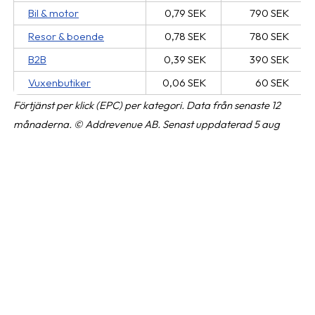
Bil & motor
0,79 SEK
790 SEK
Resor & boende
0,78 SEK
780 SEK
B2B
0,39 SEK
390 SEK
Vuxenbutiker
0,06 SEK
60 SEK
Förtjänst per klick (EPC) per kategori. Data från senaste 12
månaderna. © Addrevenue AB. Senast uppdaterad 5 aug
2026, kl 04:00.
Räkna ut vad du kan tjäna!
Kategori