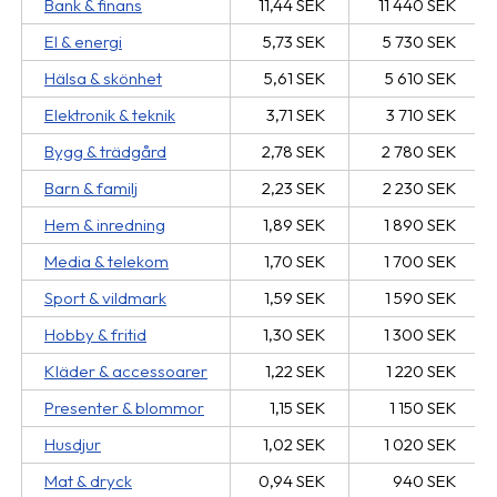
Bank & finans
11,44 SEK
11 440 SEK
El & energi
5,73 SEK
5 730 SEK
Hälsa & skönhet
5,61 SEK
5 610 SEK
Elektronik & teknik
3,71 SEK
3 710 SEK
Bygg & trädgård
2,78 SEK
2 780 SEK
Barn & familj
2,23 SEK
2 230 SEK
Hem & inredning
1,89 SEK
1 890 SEK
Media & telekom
1,70 SEK
1 700 SEK
Sport & vildmark
1,59 SEK
1 590 SEK
Hobby & fritid
1,30 SEK
1 300 SEK
Kläder & accessoarer
1,22 SEK
1 220 SEK
Presenter & blommor
1,15 SEK
1 150 SEK
Husdjur
1,02 SEK
1 020 SEK
Mat & dryck
0,94 SEK
940 SEK