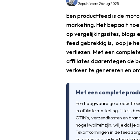
Gepubliceerd 26 aug 2025
Een productfeed is de motor 
marketing. Het bepaalt hoe
op vergelijkingssites, blogs 
feed gebrekkig is, loop je h
verliezen. Met een complet
affiliates daarentegen de 
verkeer te genereren en om
Met een complete produ
Een hoogwaardige productfeed 
in affiliate marketing. Titels, be
GTIN's, verzendkosten en bran
hoge kwaliteit zijn, wil je dat 
Tekortkomingen in de feed zorgen
en kiezen voor adverteerders m