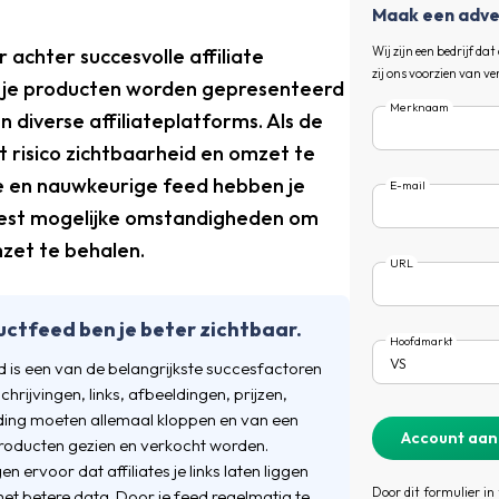
Maak een adve
achter succesvolle affiliate
Wij zijn een bedrijf d
zij ons voorzien van 
 je producten worden gepresenteerd
Merknaam
en diverse affiliateplatforms. Als de
et risico zichtbaarheid en omzet te
e en nauwkeurige feed hebben je
E-mail
best mogelijke omstandigheden om
zet te behalen.
URL
ctfeed ben je beter zichtbaar.
Hoofdmarkt
is een van de belangrijkste succesfactoren
schrijvingen, links, afbeeldingen, prijzen,
ding moeten allemaal kloppen en van een
je producten gezien en verkocht worden.
 ervoor dat affiliates je links laten liggen
Door dit formulier in
et betere data. Door je feed regelmatig te