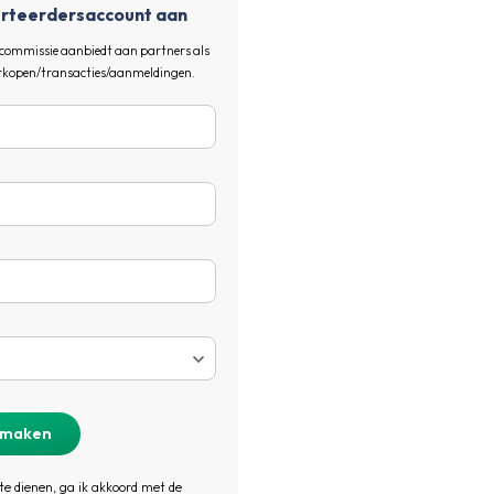
rteerdersaccount aan
at commissie aanbiedt aan partners als
verkopen/transacties/aanmeldingen.
 te dienen, ga ik akkoord met de