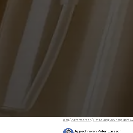
Blog
/
Adverteerder
/
Het belang van hoge datakwal
Bijgeschreven Peter Larsson