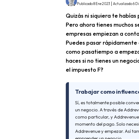
Publicado 8 Ene 2023
Actualizado 6 Di
Quizás ni siquiera te habías
Pero ahora tienes muchos se
empresas empiezan a contac
Puedes pasar rápidamente d
como pasatiempo a empezar 
haces si no tienes un negoci
el impuesto F?
Trabajar como influence
Sí, es totalmente posible conve
un negocio. A través de Addre
como particular, y Addrevenue 
momento del pago. Solo necesi
Addrevenue y empezar. Así tamb
emprender un negocio.