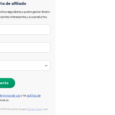
ta de afiliado
chos seguidores y quiero ganar dinero
ntes interesantes y sus productos.
términos de uso
y la
política de
nue.io.
reCAPTCHA and the Google
Privacy Policy
and