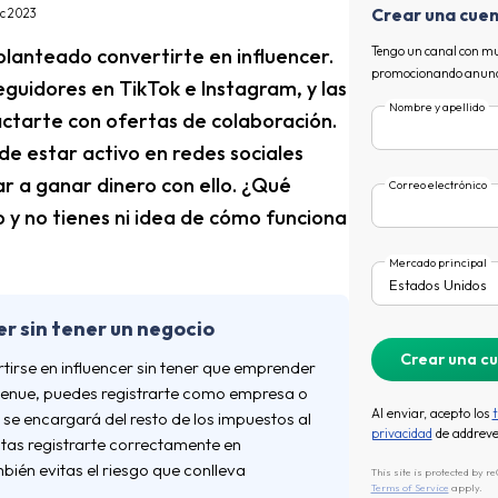
Crear una cuen
c 2023
 planteado convertirte en influencer.
Tengo un canal con mu
promocionando anuncia
guidores en TikTok e Instagram, y las
Nombre y apellido
tarte con ofertas de colaboración.
e estar activo en redes sociales
a ganar dinero con ello. ¿Qué
Correo electrónico
o y no tienes ni idea de cómo funciona
Mercado principal
r sin tener un negocio
rtirse en influencer sin tener que emprender
venue, puedes registrarte como empresa o
Al enviar, acepto los
se encargará del resto de los impuestos al
privacidad
de addreve
tas registrarte correctamente en
ién evitas el riesgo que conlleva
This site is protected by 
Terms of Service
apply.