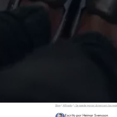
Blog
/
Afiliado
/
¿Se puede ganar dinero en las rede
Escrito por Heimar Svensson