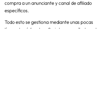
compra a un anunciante y canal de afiliado
específicos.
Todo esto se gestiona mediante unas pocas
líneas de código JavaScript que se añaden a la
tienda web. Ya sea mediante la funcionalidad
integrada para scripts de seguimiento en la
tienda web, mediante plugins (por ejemplo,
WooCommerce) o mediante Google Tag
Manager, que es una excelente solución
general que funciona en todos los sitios.