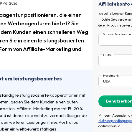
Affiliatekonto 
 9 Mär 2026
aagentur positionieren, die einen
Ich betreibe einen Kan
möchte Geld verdienen
en Werbeagenturen bietet? Sie
deren Produkte bewerb
 dem Kunden einen schnelleren Weg
Vor- und Nachname
ren Sie in einen leistungsbasierten
 Form von Affiliate-Marketing und
E-Mail
Hauptmarkt
ot um leistungsbasiertes
ständig leistungsbasierte Kooperationen mit
ieten, geben Sie dem Kunden einen guten
beiten. Affiliate-Marketing macht 15–20 %
und ist daher eine nicht zu vernachlässigende
Mit dem Absenden akz
Nutzungsbedingung
en weiteren Leistungen Ihres Portfolios
addrevenue.io.
 über ein wettbewerbsfähiges