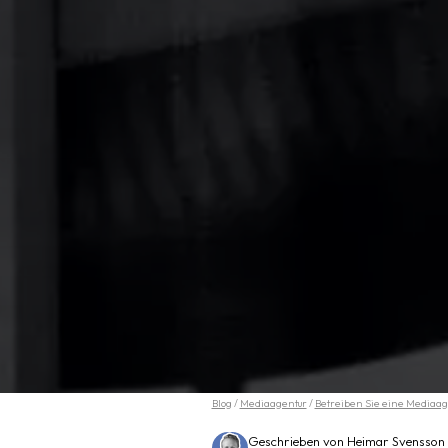
Blog
/
Mediaagentur
/
Betreiben Sie eine Mediaag
Geschrieben von Heimar Svensson