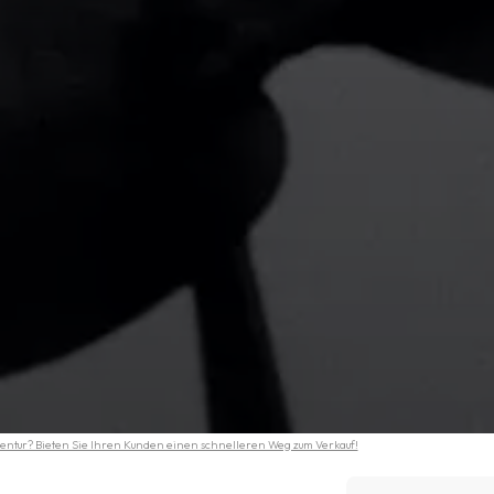
entur? Bieten Sie Ihren Kunden einen schnelleren Weg zum Verkauf!