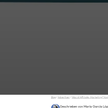
Blog
/
Advertiser
/
Was ist Affiliate-Marketing? Ko
Geschrieben von María García Lóp