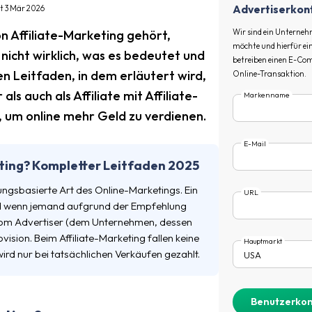
Advertiserkont
rt 3 Mär 2026
on Affiliate-Marketing gehört,
Wir sind ein Unterneh
möchte und hierfür ei
nicht wirklich, was es bedeutet und
betreiben einen E-Com
n Leitfaden, in dem erläutert wird,
Online-Transaktion.
als auch als Affiliate mit Affiliate-
Markenname
 um online mehr Geld zu verdienen.
E-Mail
eting? Kompletter Leitfaden 2025
stungsbasierte Art des Online-Marketings. Ein
URL
und wenn jemand aufgrund der Empfehlung
e vom Advertiser (dem Unternehmen, dessen
vision. Beim Affiliate-Marketing fallen keine
Hauptmarkt
wird nur bei tatsächlichen Verkäufen gezahlt.