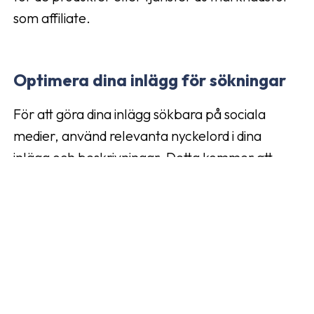
som affiliate.
Optimera dina inlägg för sökningar
För att göra dina inlägg sökbara på sociala
medier, använd relevanta nyckelord i dina
inlägg och beskrivningar. Detta kommer att
hjälpa dina inlägg att rankas högre i
sökresultaten och öka din synlighet för
potentiella kunder. Använd även relevanta
hashtags för att göra dina inlägg mer synliga för
användare som söker efter specifika ämnen
eller produkter. Genom att optimera dina inlägg
för sökningar kommer du att öka chansen att nå