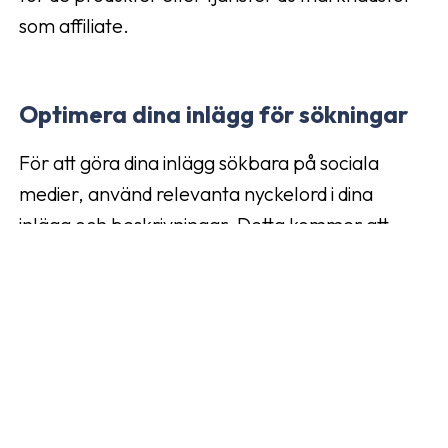
som affiliate.
Optimera dina inlägg för sökningar
För att göra dina inlägg sökbara på sociala
medier, använd relevanta nyckelord i dina
inlägg och beskrivningar. Detta kommer att
hjälpa dina inlägg att rankas högre i
sökresultaten och öka din synlighet för
potentiella kunder. Använd även relevanta
hashtags för att göra dina inlägg mer synliga för
användare som söker efter specifika ämnen
eller produkter. Genom att optimera dina inlägg
för sökningar kommer du att öka chansen att nå