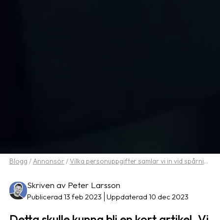
Blogg
/
Annonsör
/
Vilka personuppgifter samlar vi in vid spårning
Skriven av Peter Larsson
Publicerad 13 feb 2023
Uppdaterad 10 dec 2023
Detta skulle kunna bli en kort artikel. Vi