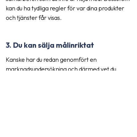
kan du ha tydliga regler för var dina produkter
och tjänster får visas.
3. Du kan sälja målinriktat
Kanske har du redan genomfört en
marknadsundersökning och därmed vet du
precis vilken din målgrupp är. Med
affiliatemarknadsföring kan du vara exakt och
bara synas där din målgrupp befinner sig.