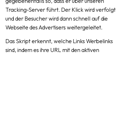
gegebenenfalls so, dass er über unseren
Tracking-Server führt. Der Klick wird verfolgt
und der Besucher wird dann schnell auf die
Webseite des Advertisers weitergeleitet.
Das Skript erkennt, welche Links Werbelinks
sind, indem es ihre URL mit den aktiven
Beziehungen abgleicht, die Sie mit Addrevenue
haben. Wenn es sich nicht um einen Werbelink
handelt, wird der Datenverkehr nicht über
unseren Tracking-Server gesendet.
Wie installiere ich das Skript?
Am einfachsten geht das, indem Sie auf unserer